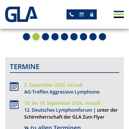
AKTUELLES
NEWS
TERMINE
STUDIEN
TERMINE
AKADEMISCHE STUDIEN
2. September 2026, virtuell
STUDIEN MIT GLA-
AG-Treffen Aggressive Lymphome
LEITUNG
18. bis 19. September 2026, virtuell
12. Deutsches Lymphomforum
| unter der
ARBEITSGRUPPEN
Schirmherrschaft der GLA Zum Flyer
REGISTER
zu allen Terminen