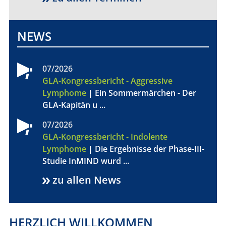
FÜR PATIENTEN
NEWS
ÜBER UNS
07/2026
ANSPRECHPARTNER
GLA-Kongressbericht - Aggressive
Lymphome
| Ein Sommermärchen - Der
ORGANISATIONEN
GLA-Kapitän u ...
SCORES
07/2026
GLA-Kongressbericht - Indolente
SPONSOREN
Lymphome
| Die Ergebnisse der Phase-III-
Studie InMIND wurd ...
FÖRDERUNG
zu allen News
FELLOWSHIP-
PROGRAMM
HERZLICH WILLKOMMEN