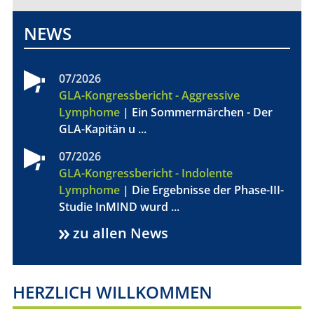
FÜR PATIENTEN
NEWS
ÜBER UNS
07/2026
GLA-Kongressbericht - Aggressive
ANSPRECHPARTNER
Lymphome
| Ein Sommermärchen - Der
GLA-Kapitän u ...
ORGANISATIONEN
07/2026
SCORES
GLA-Kongressbericht - Indolente
Lymphome
| Die Ergebnisse der Phase-III-
SPONSOREN
Studie InMIND wurd ...
zu allen News
FÖRDERUNG
FELLOWSHIP-
HERZLICH WILLKOMMEN
PROGRAMM