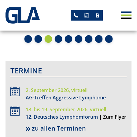
AKTUELLES
NEWS
TERMINE
STUDIEN
TERMINE
AKADEMISCHE STUDIEN
2. September 2026, virtuell
STUDIEN MIT GLA-
AG-Treffen Aggressive Lymphome
LEITUNG
18. bis 19. September 2026, virtuell
12. Deutsches Lymphomforum
| Zum Flyer
ARBEITSGRUPPEN
zu allen Terminen
REGISTER