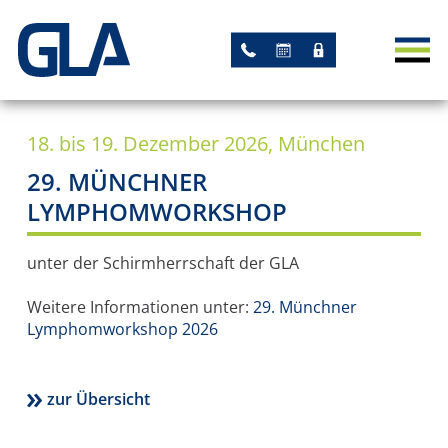
AKTUELLES
NEWS
18. bis 19. Dezember 2026, München
TERMINE
29. MÜNCHNER
STUDIEN
LYMPHOMWORKSHOP
AKADEMISCHE STUDIEN
unter der Schirmherrschaft der GLA
STUDIEN MIT GLA-
Weitere Informationen unter:
29. Münchner
LEITUNG
Lymphomworkshop 2026
ARBEITSGRUPPEN
zur Übersicht
REGISTER