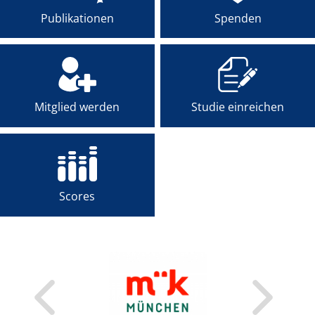
Publikationen
Spenden
FÜR PATIENTEN
ÜBER UNS
ANSPRECHPARTNER
Mitglied werden
Studie einreichen
ORGANISATIONEN
SCORES
Scores
SPONSOREN
FÖRDERUNG
FELLOWSHIP-
PROGRAMM