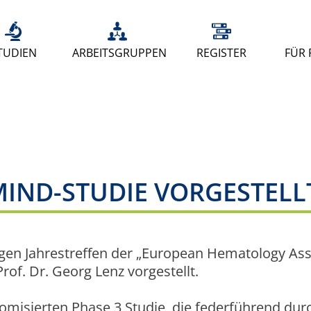
TUDIEN
ARBEITSGRUPPEN
REGISTER
FÜR 
IND-STUDIE VORGESTELL
rigen Jahrestreffen der „European Hematology As
of. Dr. Georg Lenz vorgestellt.
omisierten Phase 3 Studie, die federführend d