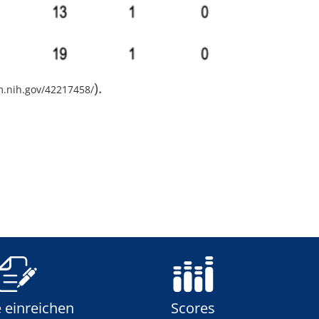
).
m.nih.gov/42217458/
e einreichen
Scores