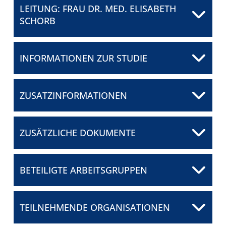
LEITUNG: FRAU DR. MED. ELISABETH
FÜR PATIENTEN
SCHORB
ÜBER UNS
INFORMATIONEN ZUR STUDIE
Frau Dr. med. Elisabeth
ANSPRECHPARTNER
Schorb
Universitätsklinikum
ZUSATZINFORMATIONEN
Freiburg
ORGANISATIONEN
E-Mail senden
SCORES
ZUSÄTZLICHE DOKUMENTE
SPONSOREN
PRIMACNS_Synopse_English_CTP_V2_20230224
BETEILIGTE ARBEITSGRUPPEN
FÖRDERUNG
FELLOWSHIP-
TEILNEHMENDE ORGANISATIONEN
PROGRAMM