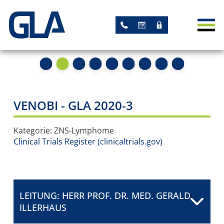
AKTUELLES
NEWS
TERMINE
STUDIEN
VENOBI - GLA 2020-3
AKADEMISCHE STUDIEN
Kategorie: ZNS-Lymphome
Clinical Trials Register (clinicaltrials.gov)
STUDIEN MIT GLA-
LEITUNG
ARBEITSGRUPPEN
LEITUNG: HERR PROF. DR. MED. GERALD
ILLERHAUS
REGISTER