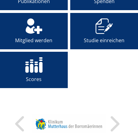
Publikationen
Spenden
MENTEE-PROGRAMM
PREISE
AKADEMIE
Mitglied werden
Studie einreichen
Scores