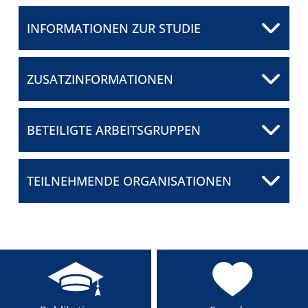
FÜR PATIENTEN
INFORMATIONEN ZUR STUDIE
Herr Prof. Dr. med. Gerald
Illerhaus
ÜBER UNS
Klinikum Stuttgart
ZUSATZINFORMATIONEN
E-Mail senden
ANSPRECHPARTNER
BETEILIGTE ARBEITSGRUPPEN
ORGANISATIONEN
SCORES
TEILNEHMENDE ORGANISATIONEN
SPONSOREN
FÖRDERUNG
FELLOWSHIP-
PROGRAMM