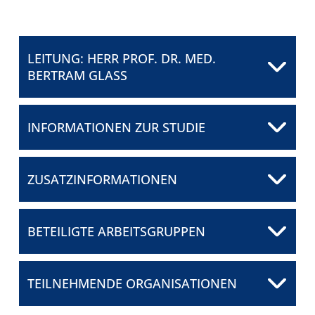
FÜR PATIENTEN
LEITUNG: HERR PROF. DR. MED.
ÜBER UNS
BERTRAM GLASS
ANSPRECHPARTNER
INFORMATIONEN ZUR STUDIE
ORGANISATIONEN
Herr Prof. Dr. med.
Bertram Glaß
SCORES
Helios Klinikum Berlin-Buch
ZUSATZINFORMATIONEN
E-Mail senden
SPONSOREN
BETEILIGTE ARBEITSGRUPPEN
FÖRDERUNG
FELLOWSHIP-
TEILNEHMENDE ORGANISATIONEN
PROGRAMM