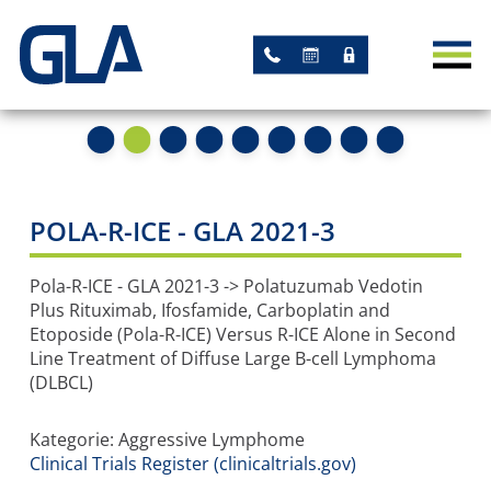
AKTUELLES
NEWS
TERMINE
STUDIEN
POLA-R-ICE - GLA 2021-3
AKADEMISCHE STUDIEN
Pola-R-ICE - GLA 2021-3 -> Polatuzumab Vedotin
Plus Rituximab, Ifosfamide, Carboplatin and
STUDIEN MIT GLA-
Etoposide (Pola-R-ICE) Versus R-ICE Alone in Second
Line Treatment of Diffuse Large B-cell Lymphoma
LEITUNG
(DLBCL)
ARBEITSGRUPPEN
Kategorie: Aggressive Lymphome
Clinical Trials Register (clinicaltrials.gov)
REGISTER