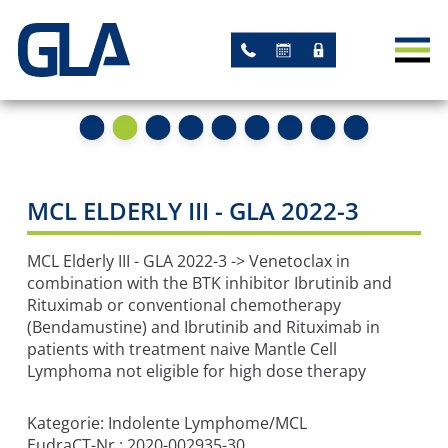
AKTUELLES
NEWS
TERMINE
STUDIEN
MCL ELDERLY III - GLA 2022-3
AKADEMISCHE STUDIEN
MCL Elderly III - GLA 2022-3 -> Venetoclax in
combination with the BTK inhibitor Ibrutinib and
STUDIEN MIT GLA-
Rituximab or conventional chemotherapy
(Bendamustine) and Ibrutinib and Rituximab in
LEITUNG
patients with treatment naive Mantle Cell
Lymphoma not eligible for high dose therapy
ARBEITSGRUPPEN
Kategorie: Indolente Lymphome/MCL
REGISTER
EudraCT-Nr.: 2020-002935-30