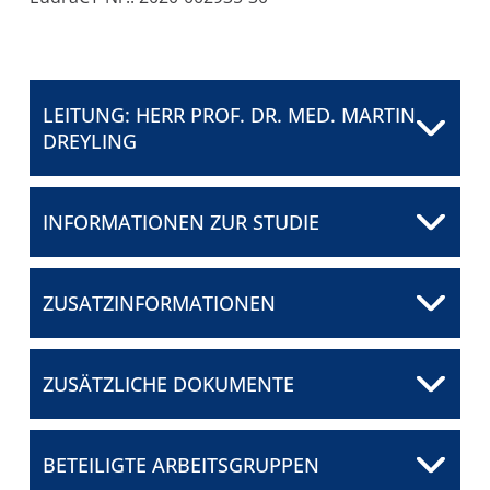
FÜR PATIENTEN
ÜBER UNS
LEITUNG: HERR PROF. DR. MED. MARTIN
DREYLING
ANSPRECHPARTNER
ORGANISATIONEN
INFORMATIONEN ZUR STUDIE
Herr Prof. Dr. med. Martin
Dreyling
SCORES
Klinikum der Universität
ZUSATZINFORMATIONEN
München
SPONSOREN
E-Mail senden
FÖRDERUNG
ZUSÄTZLICHE DOKUMENTE
FELLOWSHIP-
2022-04-04_Kurz-SYNOPSE MCL elderly III V1.1
PROGRAMM
BETEILIGTE ARBEITSGRUPPEN