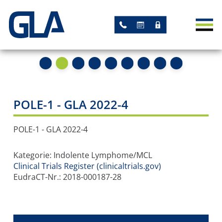
AKTUELLES
NEWS
TERMINE
STUDIEN
POLE-1 - GLA 2022-4
AKADEMISCHE STUDIEN
POLE-1 - GLA 2022-4
STUDIEN MIT GLA-
Kategorie: Indolente Lymphome/MCL
LEITUNG
Clinical Trials Register (clinicaltrials.gov)
EudraCT-Nr.: 2018-000187-28
ARBEITSGRUPPEN
REGISTER