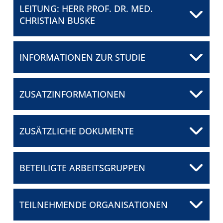
LEITUNG: HERR PROF. DR. MED.
FÜR PATIENTEN
CHRISTIAN BUSKE
ÜBER UNS
INFORMATIONEN ZUR STUDIE
Herr Prof. Dr. med.
ANSPRECHPARTNER
Christian Buske
Universitätsklinikum Ulm
ZUSATZINFORMATIONEN
ORGANISATIONEN
E-Mail senden
SCORES
ZUSÄTZLICHE DOKUMENTE
SPONSOREN
08c_POLE-1_Synopsis_DE_V3.0_20210412
BETEILIGTE ARBEITSGRUPPEN
FÖRDERUNG
POLE-1 kumulierte Rekrutierung
GLA_Juni2023
FELLOWSHIP-
TEILNEHMENDE ORGANISATIONEN
PROGRAMM