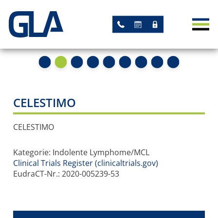
AKTUELLES
NEWS
TERMINE
STUDIEN
CELESTIMO
AKADEMISCHE STUDIEN
CELESTIMO
STUDIEN MIT GLA-
Kategorie: Indolente Lymphome/MCL
LEITUNG
Clinical Trials Register (clinicaltrials.gov)
EudraCT-Nr.: 2020-005239-53
ARBEITSGRUPPEN
REGISTER