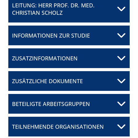
LEITUNG: HERR PROF. DR. MED.
FÜR PATIENTEN
CHRISTIAN SCHOLZ
ÜBER UNS
INFORMATIONEN ZUR STUDIE
Herr Prof. Dr. med.
ANSPRECHPARTNER
Christian Scholz
Vivantes Klinikum Am Urban
ZUSATZINFORMATIONEN
ORGANISATIONEN
E-Mail senden
SCORES
ZUSÄTZLICHE DOKUMENTE
SPONSOREN
BETEILIGTE ARBEITSGRUPPEN
FÖRDERUNG
FELLOWSHIP-
TEILNEHMENDE ORGANISATIONEN
PROGRAMM