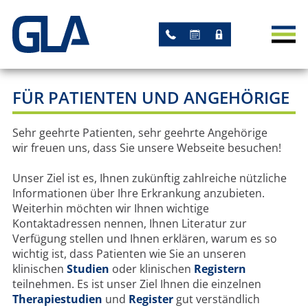
AKTUELLES
NEWS
FÜR PATIENTEN UND ANGEHÖRIGE
TERMINE
Sehr geehrte Patienten, sehr geehrte Angehörige
STUDIEN
wir freuen uns, dass Sie unsere Webseite besuchen!
AKADEMISCHE STUDIEN
Unser Ziel ist es, Ihnen zukünftig zahlreiche nützliche
Informationen über Ihre Erkrankung anzubieten.
STUDIEN MIT GLA-
Weiterhin möchten wir Ihnen wichtige
Kontaktadressen nennen, Ihnen Literatur zur
LEITUNG
Verfügung stellen und Ihnen erklären, warum es so
wichtig ist, dass Patienten wie Sie an unseren
ARBEITSGRUPPEN
klinischen
Studien
oder klinischen
Registern
teilnehmen. Es ist unser Ziel Ihnen die einzelnen
Therapiestudien
und
Register
gut verständlich
REGISTER