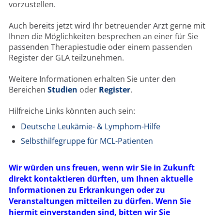
vorzustellen.
FÜR PATIENTEN
Auch bereits jetzt wird Ihr betreuender Arzt gerne mit
Ihnen die Möglichkeiten besprechen an einer für Sie
ÜBER UNS
passenden Therapiestudie oder einem passenden
Register der GLA teilzunehmen.
ANSPRECHPARTNER
Weitere Informationen erhalten Sie unter den
Bereichen
Studien
oder
Register
.
ORGANISATIONEN
Hilfreiche Links könnten auch sein:
SCORES
Deutsche Leukämie- & Lymphom-Hilfe
SPONSOREN
Selbsthilfegruppe für MCL-Patienten
FÖRDERUNG
Wir würden uns freuen, wenn wir Sie in Zukunft
direkt kontaktieren dürften, um Ihnen aktuelle
Informationen zu Erkrankungen oder zu
FELLOWSHIP-
Veranstaltungen mitteilen zu dürfen. Wenn Sie
PROGRAMM
hiermit einverstanden sind, bitten wir Sie