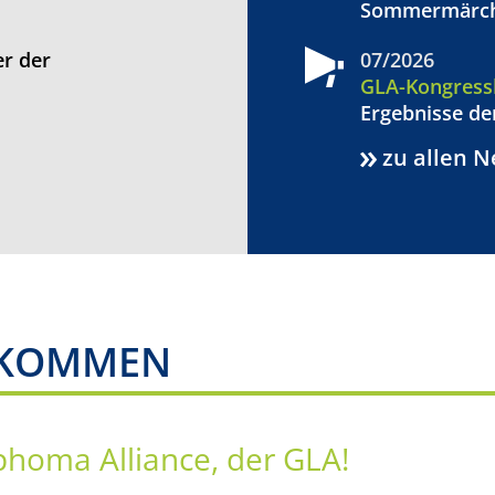
Sommermärchen
er der
07/2026
GLA-Kongress
Ergebnisse der
zu allen 
LKOMMEN
homa Alliance, der GLA!